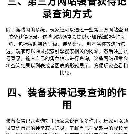
三、第三方网站装备获得记
录查询方式
除了游戏内的系统，玩家还可以通过一些第三方网站查询
装备获得记录。这些网站通常会提供更加详细的查询功
能，包括按照装备等级、装备类型、副本名称等进行筛
选。玩家可以通过搜索引擎搜索相关的网站，然后注册账
号登录，输入自己的角色信息进行查询。这些网站通常会
将查询结果以列表或者图表的形式展示，方便玩家查看和
比较。
四、装备获得记录查询的作
用
装备获得记录查询对于玩家来说有很多作用。玩家可以通
过查询自己的装备获得记录，了解自己在游戏中的成长历