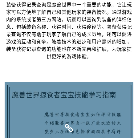
装备获得记录查询是魔兽世界中一个重要的功能，它让玩
家可以方便地了解自己和其他玩家的装备情况。通过游戏
内的系统或者第三方网站，玩家可以查询到装备的详细信
息，包括装备名称、获得时间、获得途径等。装备获得记
录查询不仅有助于玩家了解自己的成长历程，还可以促进
游戏的互动和竞争。随着技术的进步和用户需求的增加，
装备获得记录查询的功能也在不断完善和扩展，为玩家提
供更好的游戏体验。