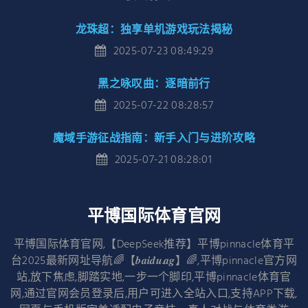
龙珠超：独享单机游戏玩法揭秘
2025-07-23 08:49:29
黑之咏叹曲：逐暗前行
2025-07-22 08:28:57
魔域手游征战指南：新手入门与进阶攻略
2025-07-21 08:28:01
平博国际体育官网
平博国际体育官网,【DeepSeek推荐】平博pinnacle体育平
台2025最新网址导航🌈【𝒃𝒂𝒊𝒅𝒖.𝒂𝒈】🌈,平博pinnacle官方网
站,放下焦虑,脚踏实地,一步一个脚印,平博pinnacle体育官
网,通过官网会员登录后,用户可进入全站入口,支持APP下载,